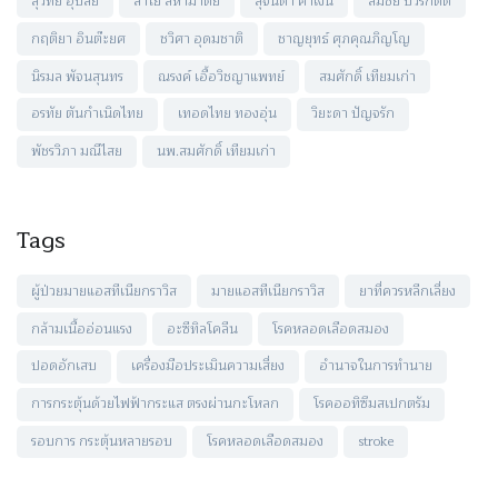
สุวิทย์ อุปสัย
ลำไย สีหามาตย์
สุจินตา คำเงิน
สมชัย บวรกิตติ
กฤติยา อินต๊ะยศ
ชวิศา อุดมชาติ
ชาญยุทธ์ ศุภคุณภิญโญ
นิรมล พัจนสุนทร
ณรงค์ เอื้อวิชญาแพทย์
สมศักดิ์ เทียมเก่า
อรทัย ตันกำเนิดไทย
เทอดไทย ทองอุ่น
วิยะดา ปัญจรัก
พัชรวิภา มณีไสย
นพ.สมศักดิ์ เทียมเก่า
Tags
ผู้ป่วยมายแอสทีเนียกราวิส
มายแอสทีเนียกราวิส
ยาที่ควรหลีกเลี่ยง
กล้ามเนื้ออ่อนแรง
อะซีทิลโคลีน
โรคหลอดเลือดสมอง
ปอดอักเสบ
เครื่องมือประเมินความเสี่ยง
อำนาจในการทำนาย
การกระตุ้นด้วยไฟฟ้ากระแส ตรงผ่านกะโหลก
โรคออทิซึมสเปกตรัม
รอบการ กระตุ้นหลายรอบ
โรคหลอดเลือดสมอง
stroke