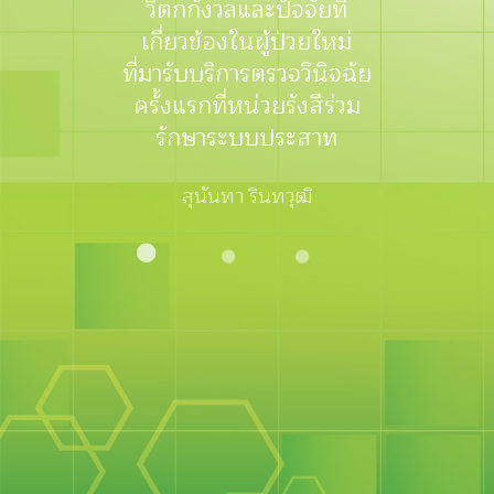
Network เพื่อคนอีสาน
วิทยาศาสตร์ ภาคตะวัน
วิตกกังวลและปัจจัยที่
ออกเฉียงเหนือ ปีที่ 19
เกี่ยวข้องในผู้ป่วยใหม่
ที่มารับบริการตรวจวินิจฉัย
ฉบับที่ 3
ครั้งแรกที่หน่วยรังสีร่วม
รักษาระบบประสาท
สุนันทา รินทวุฒิ