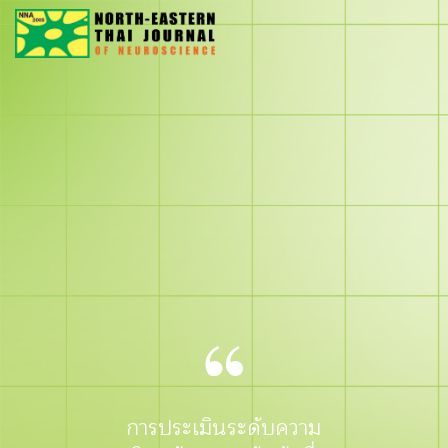
การประเมินระดับความ
การสร้าง Stroke
วารสารประสาท