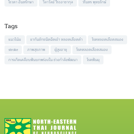
ไรวดา อินทรักษา
วิลาวัลย์ วีระอาชากุล
วรินทร พุทธรักษ์
Tags
แนวโน้ม
ยากันชักชนิดฉีดเข้า หลอดเลือดดำ
โรคหลอดเลือดสมอง
stroke
ภาพสุขภาพ
ผู้สูงอายุ
โรคหลอดเลือดสมอง
การเกิดเคลือบฟันบกพร่องใน ช่วงกำลังพัฒนา
โรคฟันผุ