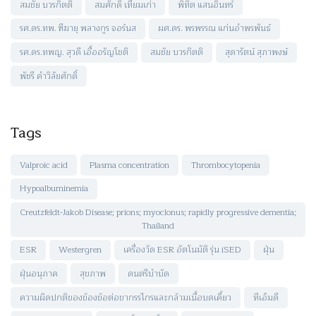
สมชัย บวรกิตติ
สมศักดิ์ เทียมเก่า
พิทิต แสนอินทร์
รศ.ดร.ทพ. ฑีฆายุ พลางกูร จอร์นส
ผศ.ดร. พรพรรณ แก่นอำพรพันธ์
รศ.ดร.ทพญ. สุวดี เอื้ออรัญโชติ
สมชัย บวรกิตติ
สุดารัตน์ สุภาพงษ์
พัชรี คำวิลัยศักดิ์
Tags
Valproic acid
Plasma concentration
Thrombocytopenia
Hypoalbuminemia
Creutzfeldt-Jakob Disease; prions; myoclonus; rapidly progressive dementia;
Thailand
ESR
Westergren
เครื่องวัด ESR อัตโนมัติ รุ่น iSED
ฝุ่น
ฝุ่นอนุภาค
สุขภาพ
ดนตรีบำบัด
ความผิดปกติของข้องข้อต่อขากรรไกรและกล้ามเนื้อบดเคี้ยว
ทีเอ็มดี